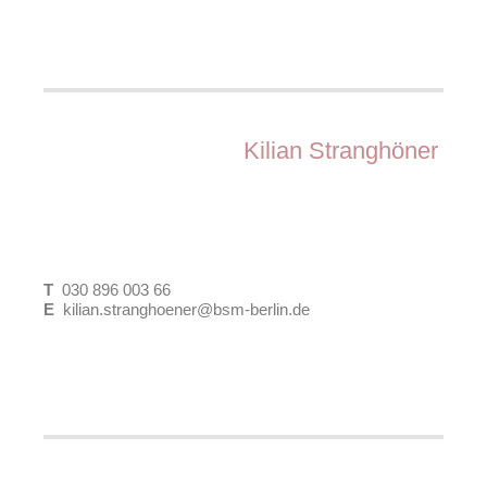
M.Sc. Stadt- und Regionalplanung
Arbeitsfelder:
Kilian Stranghöner
Gebietsbetreuung
Integrierte Entwicklungskonzepte
Partizipation und Öffentlichkeitsarbeit
Wettbewerbsbetreuung
T
030 896 003 66
E
kilian.stranghoener@bsm-berlin.de
M.Sc. Stadtplanung
Arbeitsfelder: