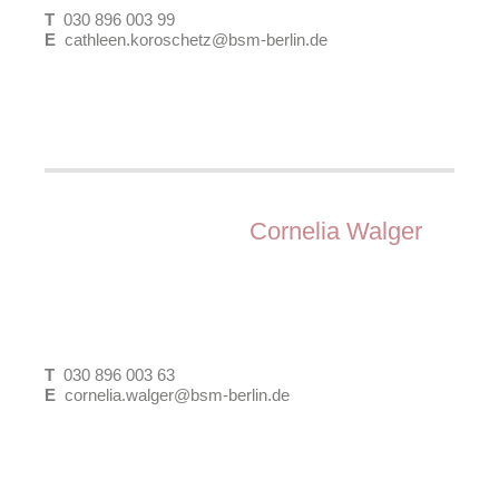
T
030 896 003 99
Programmsteuerung
E
cathleen.koroschetz@bsm-berlin.de
Wettbewerbsbetreuung
Geschäftsführerin | Dipl.-Ing. Stadtplanerin, AK
Berlin, SRL
Cornelia Walger
Arbeitsfelder:
Gebietsbetreuung
Integrierte Entwicklungskonzepte
Partizipation und Öffentlichkeitsarbeit
T
030 896 003 63
Projektsteuerung und Controlling
E
cornelia.walger@bsm-berlin.de
Städtebau
Wettbewerbsbetreuung