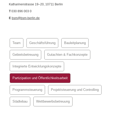
Katharinenstrasse 19–20, 10711 Berlin
T
030 896 003 0
E
bsm@bsm-berlin.de
Team
Geschäftsführung
Bauleitplanung
Gebietsbetreuung
Gutachten & Fachkonzepte
Integrierte Entwicklungskonzepte
Partizipation und Öffentlichkeitsarbeit
Programmsteuerung
Projektsteuerung und Controlling
Städtebau
Wettbewerbsbetreuung