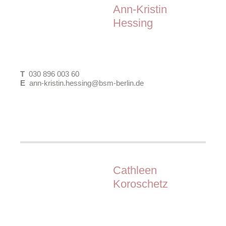
Ann-Kristin
Hessing
T
030 896 003 60
E
ann-kristin.hessing@bsm-berlin.de
M.Eng. Stadtplanung, Dipl.-Ing.
Landschaftsarchitektur (FH)
Cathleen
Arbeitsfelder:
Koroschetz
Gebietsbetreuung
Integrierte Entwicklungskonzepte
Partizipation und Öffentlichkeitsarbeit