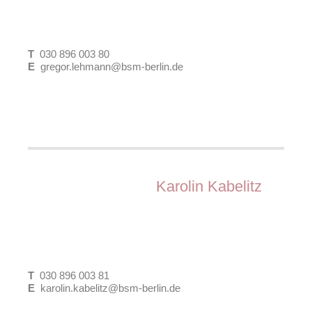
T
030 896 003 80
E
gregor.lehmann@bsm-berlin.de
Dipl.-Ing. Raum- und Umweltplanung
Arbeitsfelder:
Karolin Kabelitz
Gutachten & Fachkonzepte
Integrierte Entwicklungskonzepte
Partizipation und Öffentlichkeitsarbeit
Projektsteuerung und Controlling
T
030 896 003 81
Städtebau
E
karolin.kabelitz@bsm-berlin.de
Wettbewerbsbetreuung