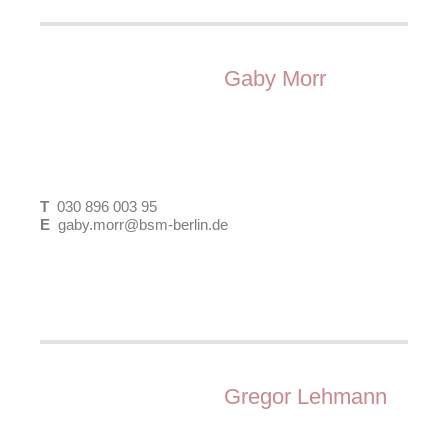
Dipl.-Ing. für Bauwesen
Arbeitsfelder:
Gaby Morr
Gebietsbetreuung
Partizipation und Öffentlichkeitsarbeit
Programmsteuerung
Projektsteuerung und Controlling
T
030 896 003 95
E
gaby.morr@bsm-berlin.de
Dipl.-Ing. Stadtplanerin und
Immobilienökonomin (GdW), AK Berlin, SRL
Gregor Lehmann
Arbeitsfelder:
Partizipation und Öffentlichkeitsarbeit