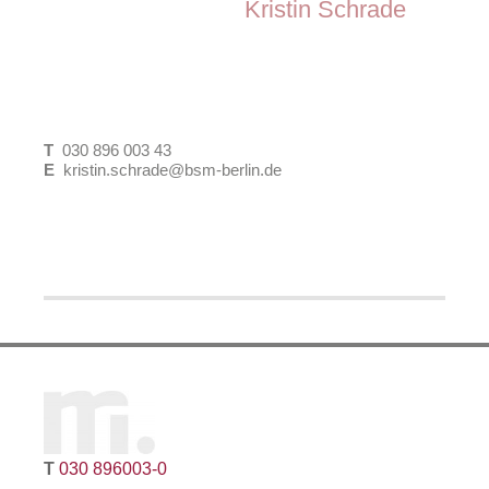
Kristin Schrade
Gebietsbetreuung
Integrierte Entwicklungskonzepte
Partizipation und Öffentlichkeitsarbeit
Städtebau
T
030 896 003 43
E
kristin.schrade@bsm-berlin.de
(Stud.) M.Sc. Stadt- und Regionalplanung
Arbeitsfelder:
Bauleitplanung
Gebietsbetreuung
Integrierte Entwicklungskonzepte
T
030 896003-0
Partizipation und Öffentlichkeitsarbeit