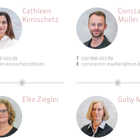
Cathleen
Consta
Koroschetz
Müller
6 003 99
T
030 896 003 89
een.koroschetz@bsm-
E
constantin.mueller@bsm-b
sführerin | Dipl.-Ing.
B.Sc. Stadt- und Regionalp
nerin, AK Berlin, SRL
Arbeitsfelder:
Elke Ziegler
Gaby 
elder:
Bauleitplanung
etsbetreuung
Gebietsbetreuung
rierte
Integrierte
icklungskonzepte
Entwicklungskonzepte