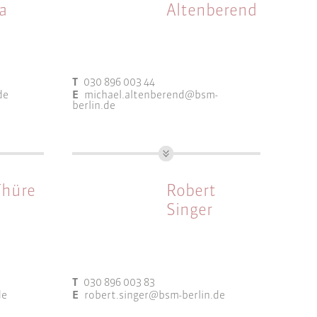
Gebietsbetreuung
a
Altenberend
Integrierte
Entwicklungskonzepte
Partizipation und
T
030 896 003 44
Öffentlichkeitsarbeit
de
E
michael.altenberend@bsm-
Wettbewerbsbetreuung
berlin.de
lanung
Dipl.-Ing. Stadt- und
Regionalplanung
Thüre
Robert
Arbeitsfelder:
Singer
Bauleitplanung
Gutachten & Fachkonzepte
Integrierte
T
030 896 003 83
Entwicklungskonzepte
de
E
robert.singer@bsm-berlin.de