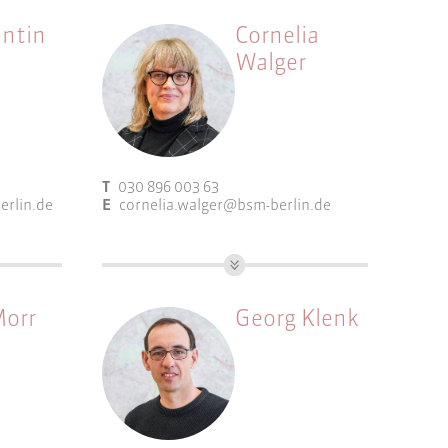
ntin
Cornelia
Walger
T
030 896 003 63
erlin.de
E
cornelia.walger@bsm-berlin.de
lanung
Dipl.-Ing. für Bauwesen
Arbeitsfelder:
Morr
Georg Klenk
Gebietsbetreuung
Partizipation und
Öffentlichkeitsarbeit
Programmsteuerung