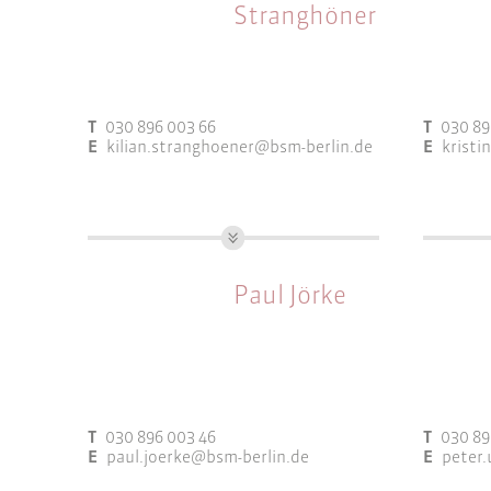
Arbeitsfelder:
Arbeitsf
Stranghöner
Gutachten & Fachkonzepte
Baul
Integrierte
Guta
Entwicklungskonzepte
T
030 896 003 66
T
030 89
Partizipation und
E
kilian.stranghoener@bsm-berlin.de
E
kristi
Öffentlichkeitsarbeit
Projektsteuerung und
Controlling
M.Sc. Stadtplanung
(Stud.) 
Städtebau
Regiona
Wettbewerbsbetreuung
Arbeitsfelder:
Paul Jörke
Arbeitsf
Gebietsbetreuung
Integrierte
Baul
Entwicklungskonzepte
Gebi
Partizipation und
Integ
T
030 896 003 46
T
030 89
Öffentlichkeitsarbeit
Entw
E
paul.joerke@bsm-berlin.de
E
peter.
Städtebau
Parti