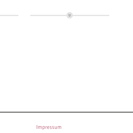
Dipl.-Ing. Stadt- und
Regionalplanung
Arbeitsfelder:
Bauleitplanung
Gebietsbetreuung
Projektsteuerung und
Controlling
Impressum