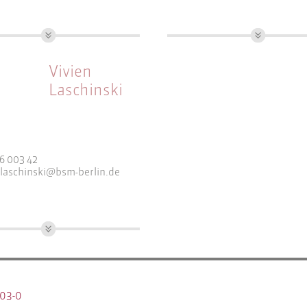
tlichkeitsarbeit
sor, Dipl.-Ing. Stadt- und
Dipl.-Ing. für Bauwesen
planung, AK Berlin, SRL
Arbeitsfelder:
Vivien
elder:
Programmsteuerung
Laschinski
eitplanung
Projektsteuerung und
chten und Fachkonzepte
Controlling
bewerbsbetreuung
6 003 42
.laschinski@bsm-berlin.de
tadt- und Regionalplanung
elder:
eitplanung
03-0
chten & Fachkonzepte