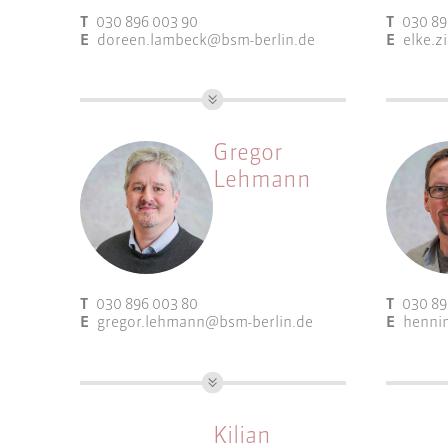
Partizipation und
Parti
T
030 896 003 90
T
030 89
Öffentlichkeitsarbeit
Öffen
E
doreen.lambeck@bsm-berlin.de
E
elke.z
Programmsteuerung
Proje
Wettbewerbsbetreuung
Contr
Kaufmännische Leitung,
Dipl.-In
Städ
Büromanagement und Controlling
Wett
Arbeitsf
Gregor
Prog
Lehmann
Proje
Contr
T
030 896 003 80
T
030 89
E
gregor.lehmann@bsm-berlin.de
E
henni
Dipl.-Ing. Raum- und
Dipl.-In
Umweltplanung
Regiona
Kilian