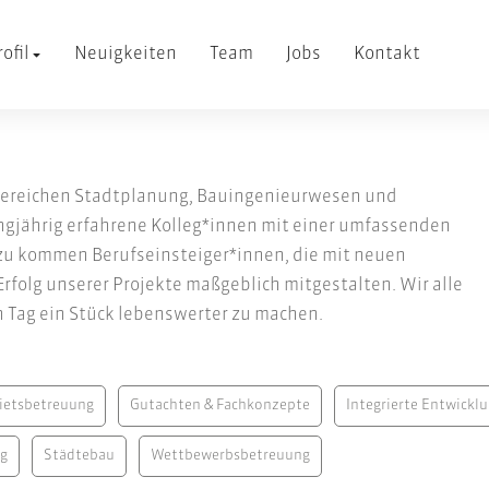
rofil
Neuigkeiten
Team
Jobs
Kontakt
Bereichen Stadtplanung, Bauingenieurwesen und
angjährig erfahrene Kolleg*innen mit einer umfassenden
zu kommen Berufseinsteiger*innen, die mit neuen
folg unserer Projekte maßgeblich mitgestalten. Wir alle
en Tag ein Stück lebenswerter zu machen.
ietsbetreuung
Gutachten & Fachkonzepte
Integrierte Entwickl
ng
Städtebau
Wettbewerbsbetreuung