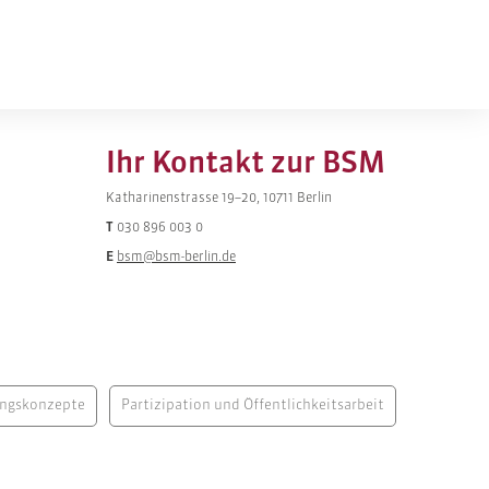
Ihr Kontakt zur BSM
Katharinenstrasse 19–20, 10711 Berlin
T
030 896 003 0
E
bsm@bsm-berlin.de
ungskonzepte
Partizipation und Öffentlichkeitsarbeit