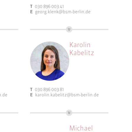
Projektsteuerung und
T
030 896 003 41
Controlling
E
georg.klenk@bsm-berlin.de
d
Dipl.-Ing. Stadt- und
), AK
Regionalplanung
Karolin
Arbeitsfelder:
Kabelitz
Bauleitplanung
Gutachten & Fachkonzepte
T
030 896 003 81
n.de
E
karolin.kabelitz@bsm-berlin.de
M.Sc. Stadt- und Regionalplanung
Arbeitsfelder:
Michael