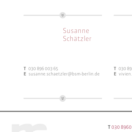
Öffen
M.Sc. Stadt- und Raumplanung
Bauasses
Regional
Arbeitsfelder:
Susanne
Arbeitsf
Bauleitplanung
Schätzler
Gutachten & Fachkonzepte
Baul
Wettbewerbsbetreuung
Guta
Wett
T
030 896 003 65
T
030 89
E
susanne.schaetzler@bsm-berlin.de
E
vivien
M.Sc. Stadt- und Regionalplanung
M.Sc. S
Arbeitsfelder:
Arbeitsf
Gebietsbetreuung
Baul
T
030 8960
Programmsteuerung
Guta