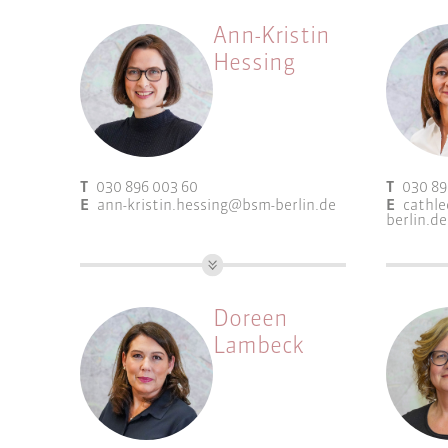
Ann-Kristin
Hessing
T
030 896 003 60
T
030 89
E
ann-kristin.hessing@bsm-berlin.de
E
cathl
berlin.de
M.Eng. Stadtplanung, Dipl.-Ing.
Geschäft
Landschaftsarchitektur (FH)
Stadtpla
Doreen
Arbeitsfelder:
Arbeitsf
Lambeck
Gebietsbetreuung
Gebi
Integrierte
Integ
Entwicklungskonzepte
Entw