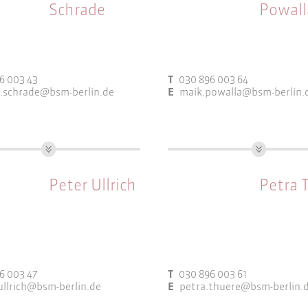
elder:
Arbeitsfelder:
Schrade
Powall
eitplanung
Bauleitplanung
chten & Fachkonzepte
Gebietsbetreuung
Integrierte
6 003 43
T
030 896 003 64
Entwicklungskonzepte
n.schrade@bsm-berlin.de
E
maik.powalla@bsm-berlin.
Städtebau
Wettbewerbsbetreuung
M.Sc. Stadt- und
M.Sc. Stadt- und Regionalp
lplanung
Arbeitsfelder:
Peter Ullrich
Petra 
elder:
Gebietsbetreuung
eitplanung
Integrierte
etsbetreuung
Entwicklungskonzepte
rierte
Programmsteuerung
6 003 47
T
030 896 003 61
icklungskonzepte
Projektsteuerung und
ullrich@bsm-berlin.de
E
petra.thuere@bsm-berlin.
zipation und
Controlling